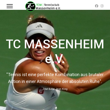
TC MASSENHEIM
e.V.
"Tennis ist eine perfekte Kombination aus brutaler
Action in einer Atmosphäre der absoluten Ruhe".
Zitat Billie Jean King